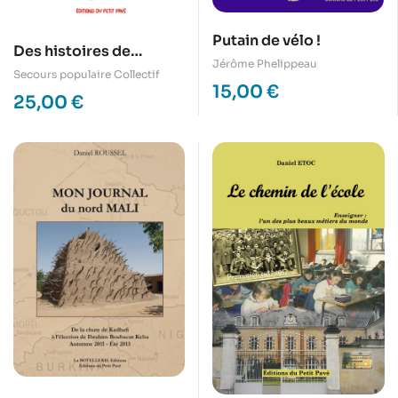
Putain de vélo !
Des histoires de
Jérôme Phelippeau
solidarité
Secours populaire Collectif
15,00
€
25,00
€