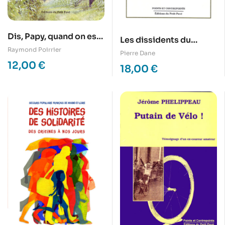
Dis, Papy, quand on est
Les dissidents du
mort, c’est qu’on ne
Raymond Poirrier
bocage, de la
Pierre Dane
dort plus ?
Révolution à la « Petite
12,00
€
18,00
€
Eglise »