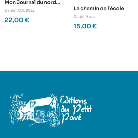
Mon Journal du nord
Le chemin de l’école
Mali
Daniel ROUSSEL
Daniel Etoc
22,00
€
15,00
€