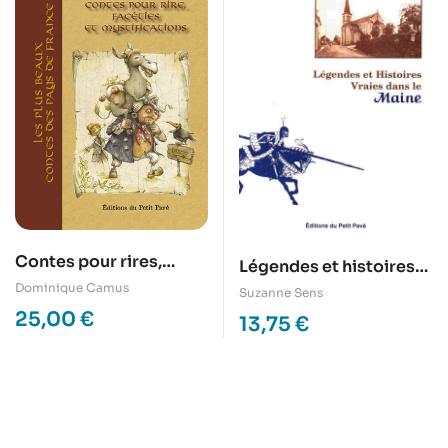
Contes pour rires,
Légendes et histoires
facéties et
Dominique Camus
vraies dans le Maine
Suzanne Sens
mystifications
25,00
€
13,75
€