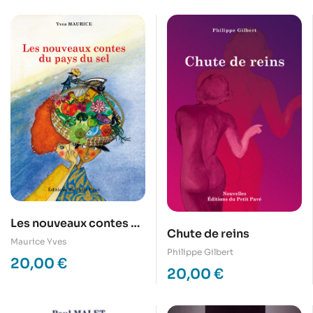
Les nouveaux contes du
Chute de reins
pays du sel
Maurice Yves
Philippe Gilbert
20,00
€
20,00
€