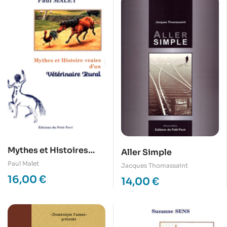
Mythes et Histoires
Aller Simple
vraies d’un vétérinaire
Paul Malet
Jacques Thomassaint
rural
16,00
€
14,00
€