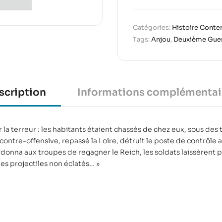
Catégories:
Histoire Conte
Tags:
Anjou
,
Deuxième Guer
scription
Informations complémentai
 la terreur : les habitants étaient chassés de chez eux, sous des t
ontre-offensive, repassé la Loire, détruit le poste de contrôle 
ordonna aux troupes de regagner le Reich, les soldats laissèrent
s projectiles non éclatés… »