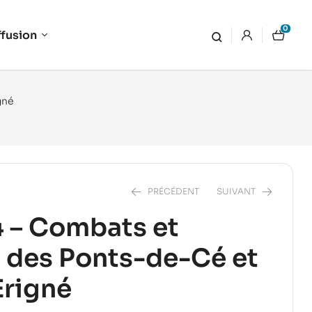
0
ffusion
gné
PRÉCÉDENT
SUIVANT
 – Combats et
n des Ponts-de-Cé et
26,00
€
20,00
€
Erigné