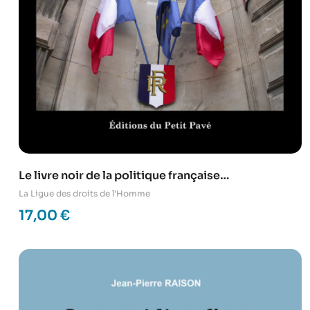
Le livre noir de la politique française
d’immigration
La Ligue des droits de l'Homme
17,00
€