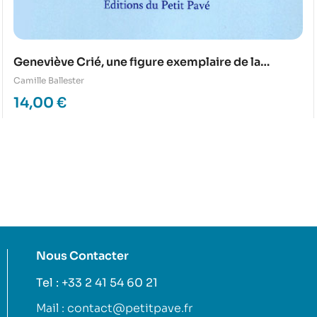
Geneviève Crié, une figure exemplaire de la
Résistance sarthoise
Camille Ballester
14,00
€
Nous Contacter
Tel : +33 2 41 54 60 21
Mail : contact@petitpave.fr