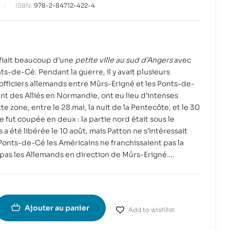
ISBN:
978-2-84712-422-4
éfiait beaucoup d’une
petite ville au sud d’Angers
avec
ts-de-Cé. Pendant la guerre, il y avait plusieurs
fficiers allemands entre Mûrs-Erigné et les Ponts-de-
t des Alliés en Normandie, ont eu lieu d’intenses
zone, entre le 28 mai, la nuit de la Pentecôte, et le 30
 fut coupée en deux : la partie nord était sous le
a été libérée le 10 août, mais Patton ne s’intéressait
x Ponts-de-Cé les Américains ne franchissaient pas la
 pas les Allemands en direction de Mûrs-Erigné….
Ajouter au panier
Add to wishlist