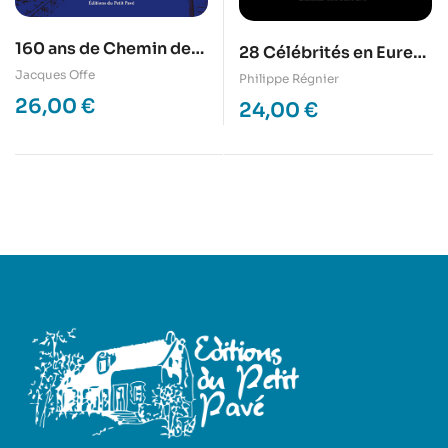
160 ans de Chemin de
28 Célébrités en Eure-
Fer en Eure-et-Loir
et-Loir
Jacques Offe
Philippe Régnier
26,00
€
24,00
€