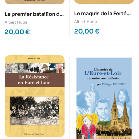
Le maquis de la Ferté
Le premier bataillon de
Vidame
marche d’Eure-et-Loir
Albert Hude
Albert Hude
20,00
€
20,00
€