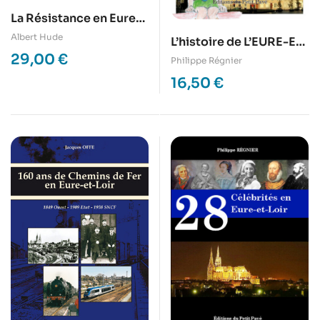
La Résistance en Eure-
et-Loir
Albert Hude
L’histoire de L’EURE-ET-
29,00
€
LOIR racontée aux
Philippe Régnier
enfants
16,50
€