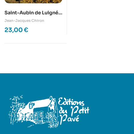
Saint-Aubin de Luigné,
au fil du temps
Jean-Jacques Chiron
23,00
€