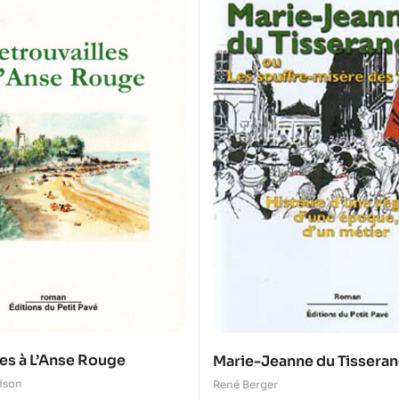
les à L’Anse Rouge
Marie-Jeanne du Tisseran
souffre-misère des Maug
ison
René Berger