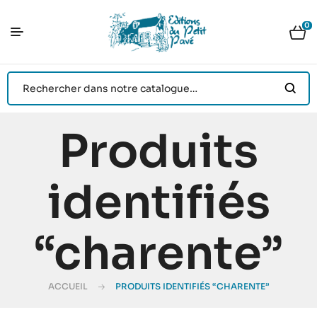
0
Produits
identifiés
“charente”
ACCUEIL
PRODUITS IDENTIFIÉS “CHARENTE”