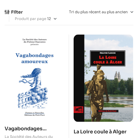
Filter
Produit par page
Vagabondages
La Loire coule à Alger
amoureux
La Société des Auteurs du