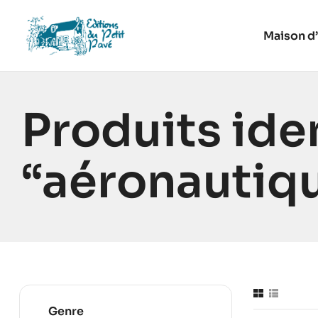
Maison d’
Produits ide
“aéronautiq
Genre