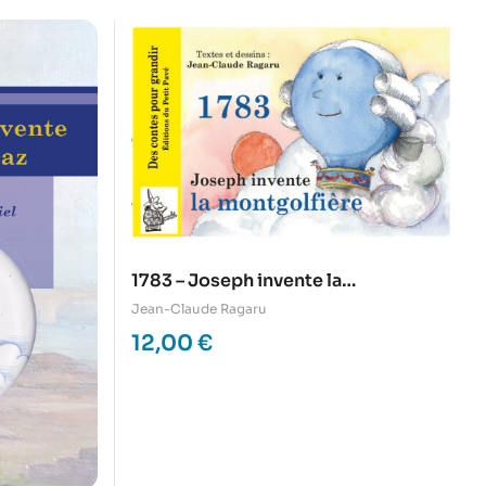
1783 – Joseph invente la
montgolfière
Jean-Claude Ragaru
12,00
€