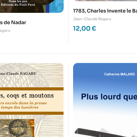
1783, Charles invente le B
Jean-Claude Ragaru
as de Nadar
12,00
€
agaru