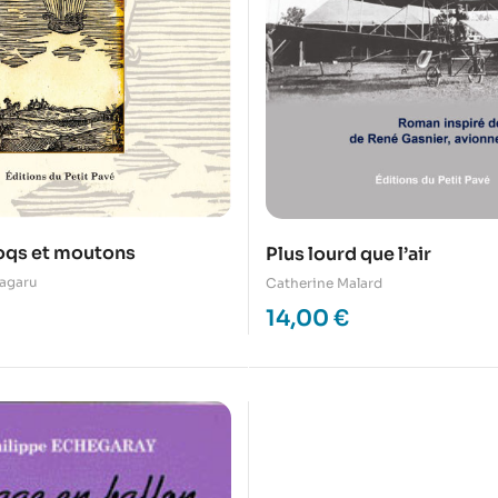
oqs et moutons
Plus lourd que l’air
agaru
Catherine Malard
14,00
€