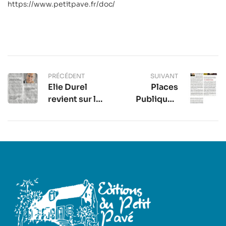
https://www.petitpave.fr/doc/
PRÉCÉDENT
SUIVANT
Elie Durel
Places
revient sur la
Publique –
vie de Gilles
Paysages,
de Rais
Pouvoir et
Colères du
Sillon à
l’Estuaire