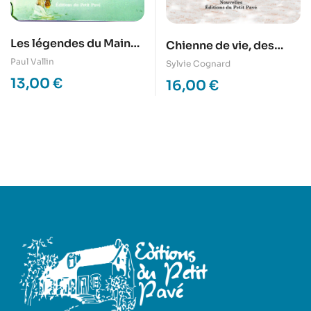
Les légendes du Maine
Chienne de vie, des
et du terroir Gérois
nouvelles du toubib de
Paul Vallin
Sylvie Cognard
cité
13,00
€
16,00
€