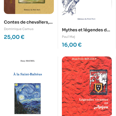
Contes de chevaliers,
de princes et de
Dominique Camus
Mythes et légendes du
princesses
fleuve Loire
25,00
€
Paul Maj
16,00
€