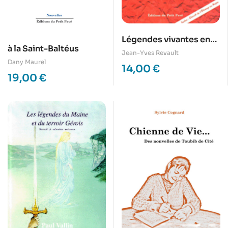
Légendes vivantes en
à la Saint-Baltéus
Anjou
Jean-Yves Revault
Dany Maurel
14,00
€
19,00
€