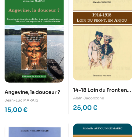
14-18 Loin du Front en
Angevine, la douceur ?
Anjou
Alain Jacobzone
Jean-Luc MARAIS
25,00
€
15,00
€