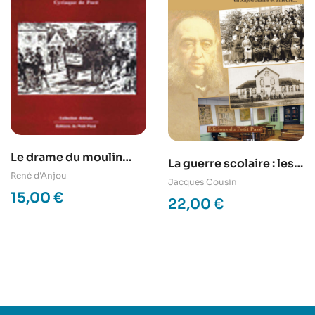
Le drame du moulin
La guerre scolaire : les
d’Yvray
René d'Anjou
rouges contre les
Jacques Cousin
15,00
€
chouans
22,00
€