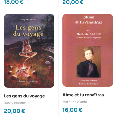
18,00
€
20,00
€
Aime et tu renaîtras
Les gens du voyage
Mathilde Alanic
Jacky Blandeau
16,00
€
20,00
€