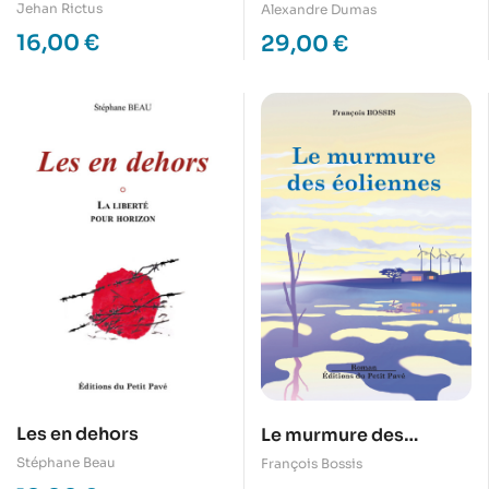
Machecoul
Jehan Rictus
Alexandre Dumas
16,00
€
29,00
€
Les en dehors
Le murmure des
éoliennes
Stéphane Beau
François Bossis