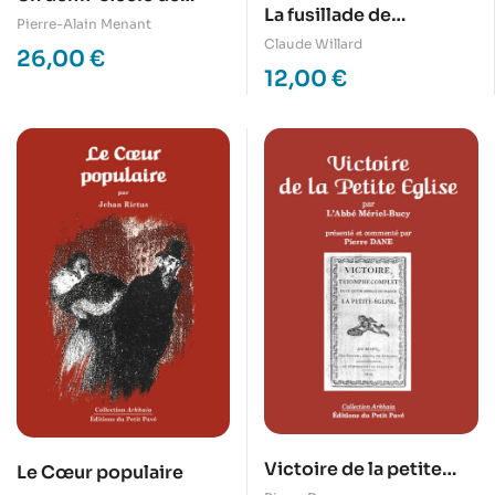
La fusillade de
petits trains en
Pierre-Alain Menant
Fourmies – Massacre
Claude Willard
Mayenne
26,00
€
des ouvriers – 1er mai
12,00
€
1891
Victoire de la petite
Le Cœur populaire