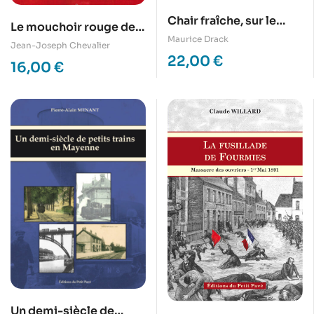
Chair fraîche, sur le
Le mouchoir rouge de
pavé de Paname
Maurice Drack
Cholet
Jean-Joseph Chevalier
22,00
€
16,00
€
Un demi-siècle de