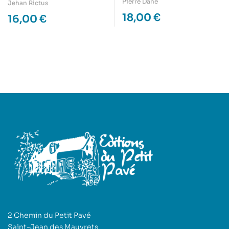
église, par l’Abbé
Pierre Dane
Jehan Rictus
mériel-Bucy
18,00
€
16,00
€
2 Chemin du Petit Pavé
Saint-Jean des Mauvrets