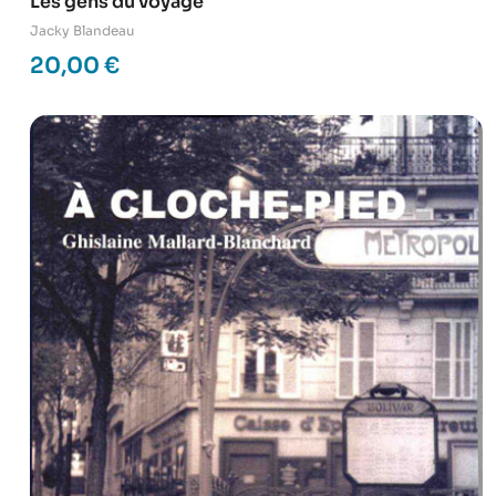
Les gens du voyage
Jacky Blandeau
20,00
€