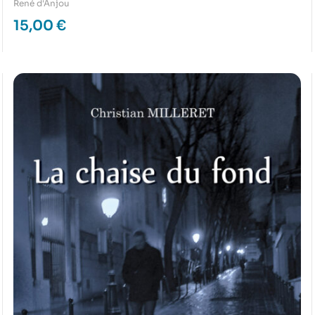
René d'Anjou
15,00
€