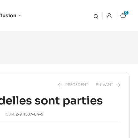
0
ffusion
PRÉCÉDENT
SUIVANT
delles sont parties
18,00
€
22,00
€
ISBN:
2-911587-04-9