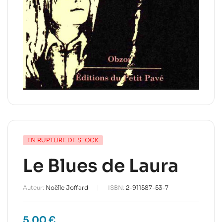
EN RUPTURE DE STOCK
Le Blues de Laura
Auteur:
Noëlle Joffard
ISBN:
2-911587-53-7
5,00
€