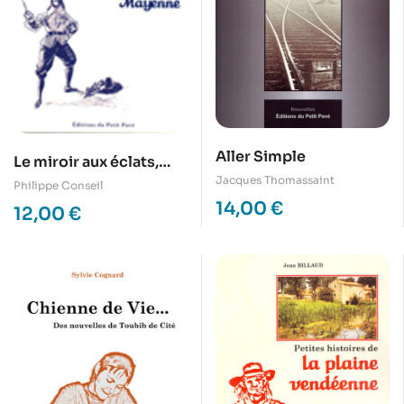
Aller Simple
Le miroir aux éclats,
Jacques Thomassaint
Nouvelles historiques
Philippe Conseil
de la Mayenne
14,00
€
12,00
€