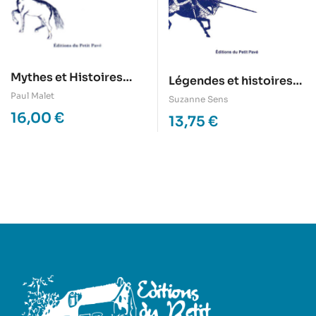
Mythes et Histoires
Légendes et histoires
vraies d’un vétérinaire
vraies dans le Maine
Paul Malet
Suzanne Sens
rural
16,00
€
13,75
€