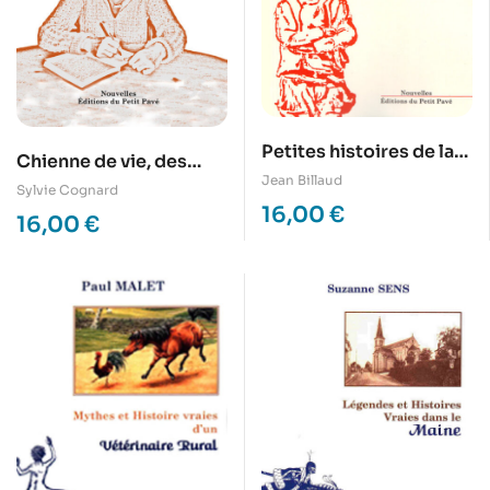
Petites histoires de la
Chienne de vie, des
plaine vendéenne
Jean Billaud
nouvelles du toubib de
Sylvie Cognard
16,00
€
cité
16,00
€