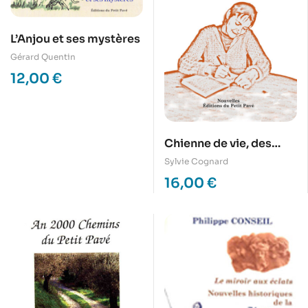
L’Anjou et ses mystères
Gérard Quentin
12,00
€
Chienne de vie, des
nouvelles du toubib de
Sylvie Cognard
cité
16,00
€