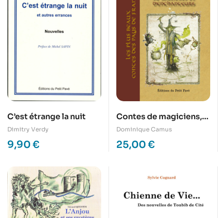
C’est étrange la nuit
Contes de magiciens,
de sorcières et
Dimitry Verdy
Dominique Camus
d’enchanteurs
9,90
€
25,00
€