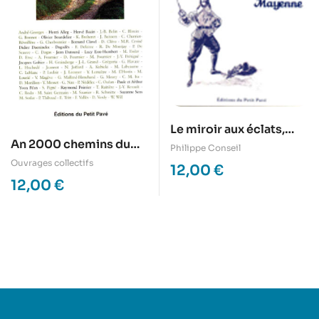
Le miroir aux éclats,
An 2000 chemins du
Nouvelles historiques
Philippe Conseil
Petit Pavé
de la Mayenne
Ouvrages collectifs
12,00
€
12,00
€