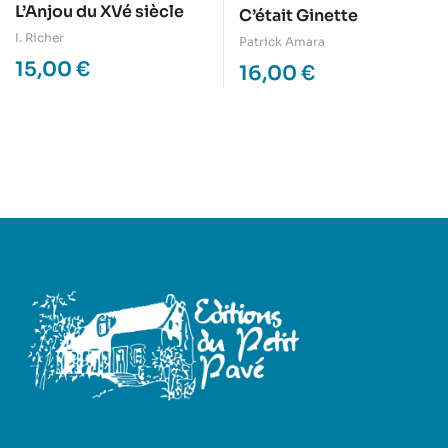
L’Anjou du XVé siècle
C’était Ginette
I. Richer
Patrick Amara
15,00
€
16,00
€