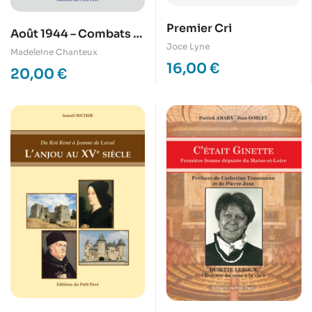
Premier Cri
Août 1944 – Combats et
Joce Lyne
libération des Ponts-
Madeleine Chanteux
de-Cé et de Mûrs-
16,00
€
20,00
€
Erigné