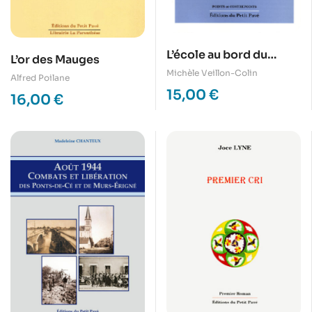
L’école au bord du
L’or des Mauges
monde, une « école
Michèle Veillon-Colin
Alfred Poilane
Freinet » en Anjou en
15,00
€
16,00
€
1950