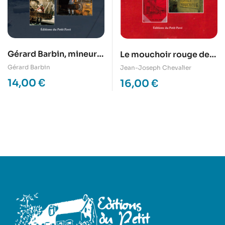
Gérard Barbin, mineur
Le mouchoir rouge de
aux ardoisières de la
Cholet
Gérard Barbin
Jean-Joseph Chevalier
Pouéze
14,00
€
16,00
€