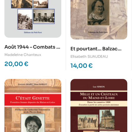
Août 1944 – Combats et
Et pourtant… Balzac
libération des Ponts-
Madeleine Chanteux
disait vrai
Elisabeth SUAUDEAU
de-Cé et de Mûrs-
20,00
€
14,00
€
Erigné