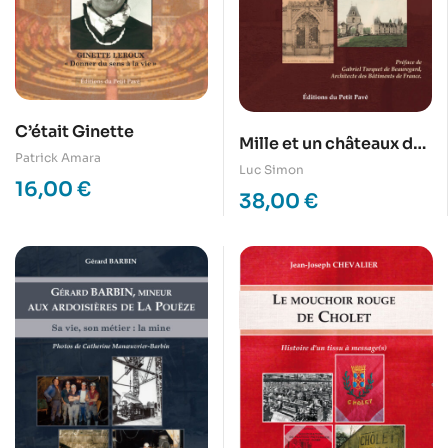
C’était Ginette
Mille et un châteaux du
Patrick Amara
Maine-et-Loire – Dans
Luc Simon
16,00
€
les années 1900
38,00
€