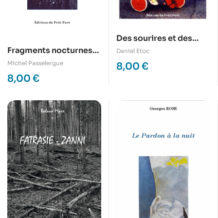
Des sourires et des
larmes
Fragments nocturnes
Daniel Etoc
pour une chanson
Michel Passelergue
8,00
€
d’aube
8,00
€