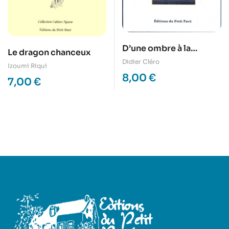
D’une ombre à la
Le dragon chanceux
lumière
Didier Cléro
Izoumi Riqui
8,00
€
7,00
€