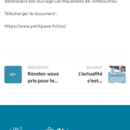
dédicacera son ouvrage
Les Mausolées de Tombouctou
Télécharger le document :
https://www.petitpave.fr/doc/
PRÉCÉDENT
SUIVANT
Rendez-vous
L’actualité
pris pour le
c’est Z
jeudi 21
comme ZOLA
octobre