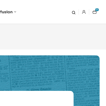
0
ffusion