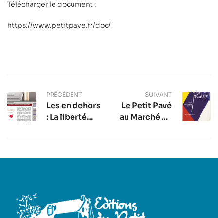
Télécharger le document :
https://www.petitpave.fr/doc/
PRÉCÉDENT
SUIVANT
Les en dehors
Le Petit Pavé
: La liberté
au Marché de
pour horizon
la Poésie,
– Stéphane
place St-
Beau
Sulpice à
Paris 6è