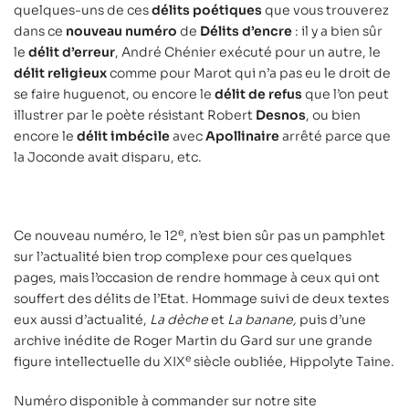
quelques-uns de ces
délits
poétiques
que vous trouverez
dans ce
nouveau numéro
de
Délits d’encre
: il y a bien sûr
le
délit d’erreur
, André Chénier exécuté pour un autre, le
délit religieux
comme pour Marot qui n’a pas eu le droit de
se faire huguenot, ou encore le
délit de refus
que l’on peut
illustrer par le poète résistant Robert
Desnos
, ou bien
encore le
délit imbécile
avec
Apollinaire
arrêté parce que
la Joconde avait disparu, etc.
e
Ce nouveau numéro, le 12
, n’est bien sûr pas un pamphlet
sur l’actualité bien trop complexe pour ces quelques
pages, mais l’occasion de rendre hommage à ceux qui ont
souffert des délits de l’Etat. Hommage suivi de deux textes
eux aussi d’actualité,
La dèche
et
La banane,
puis d’une
archive inédite de Roger Martin du Gard sur une grande
e
figure intellectuelle du XIX
siècle oubliée, Hippolyte Taine.
Numéro disponible à commander sur notre site