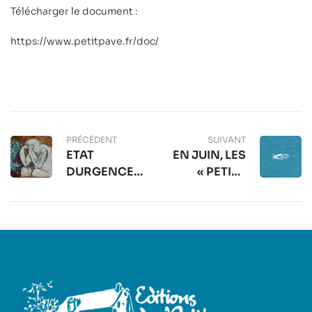
Télécharger le document :
https://www.petitpave.fr/doc/
PRÉCÉDENT
SUIVANT
ETAT
EN JUIN, LES
DURGENCE…
« PETITS
POETE,
PAVÉS » DE
PAPYR…
PARIS