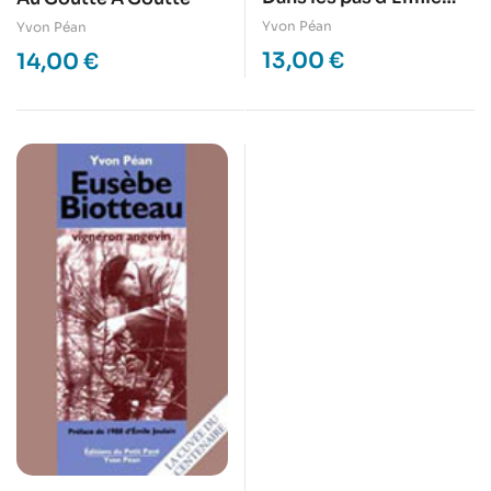
Joulain
Yvon Péan
Yvon Péan
13,00
€
14,00
€