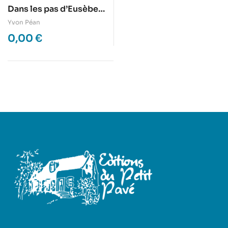
Dans les pas d’Eusèbe
BIOTTEAU
Yvon Péan
0,00
€