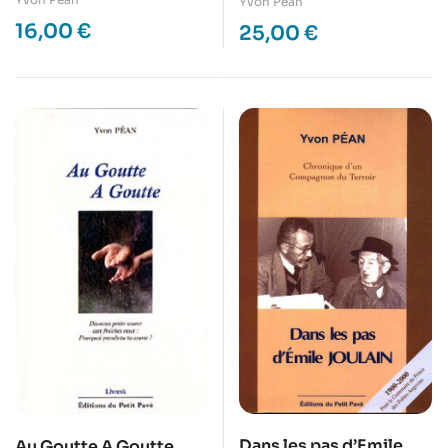
Yvon Péan
16,00
€
25,00
€
Dans les pas d’Emile
Au Goutte A Goutte