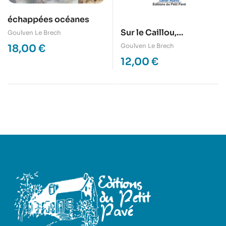
échappées océanes
Sur le Caillou,
Goulven Le Brech
pérégrinations en
Goulven Le Brech
18,00
€
Mélanésie
12,00
€