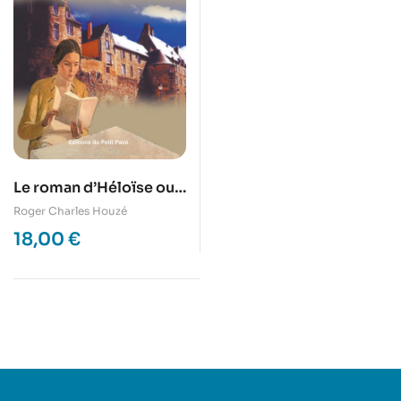
Le roman d’Héloïse ou
une vie de libraire au
Roger Charles Houzé
Vieux Mans
18,00
€