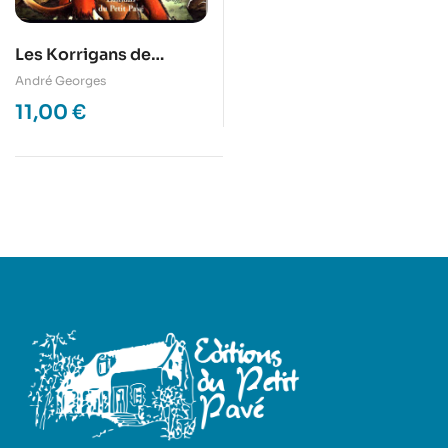
Les Korrigans de
Perros-Guirrec
André Georges
11,00
€