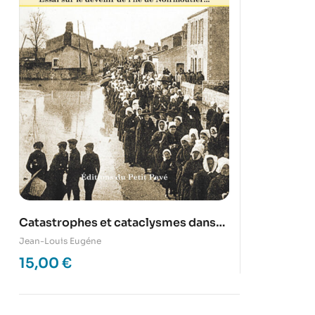
Catastrophes et cataclysmes dans
l’île de Noirmoutier depuis le IIIe
Jean-Louis Eugéne
siécle
15,00
€