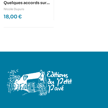
Quelques accords sur
le piano des jours
Nicole Dupuis
18,00
€