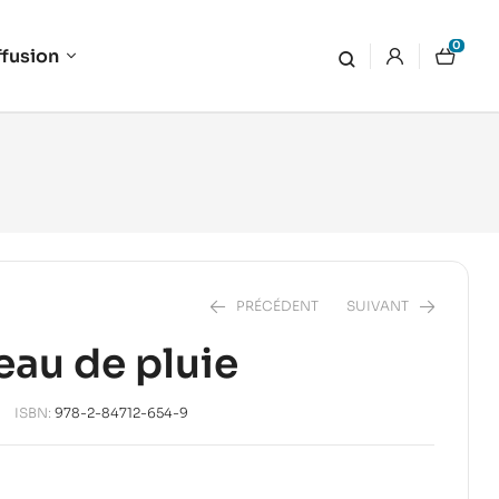
0
ffusion
PRÉCÉDENT
SUIVANT
deau de pluie
12,00
€
10,00
€
ISBN:
978-2-84712-654-9