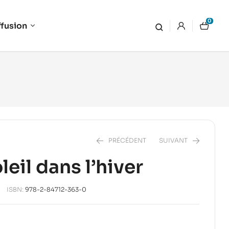
0
ffusion
PRÉCÉDENT
SUIVANT
leil dans l’hiver
10,00
€
14,00
€
ISBN:
978-2-84712-363-0