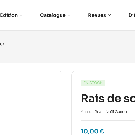
Édition
Catalogue
Revues
Di
ver
EN STOCK
Rais de so
Auteur:
Jean-Noël Guéno
10,00
€