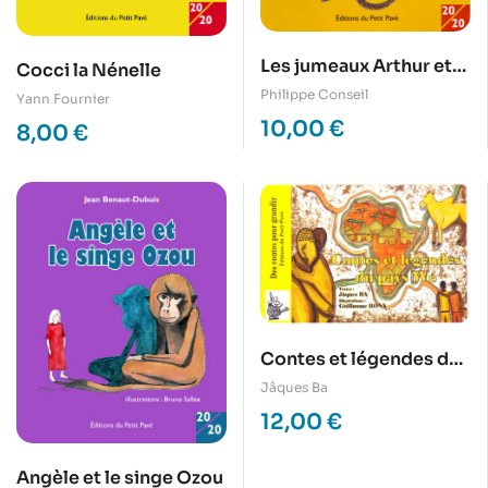
Les jumeaux Arthur et
Cocci la Nénelle
Yoann, le fantôme de
Philippe Conseil
Yann Fournier
Brissac
10,00
€
8,00
€
Contes et légendes du
pays Wé
Jâques Ba
12,00
€
Angèle et le singe Ozou