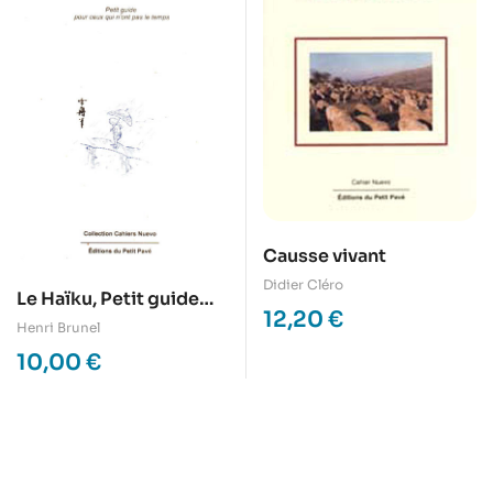
Causse vivant
Didier Cléro
Le Haïku, Petit guide
12,20
€
pour ceux qui n’ont pas
Henri Brunel
le temps
10,00
€