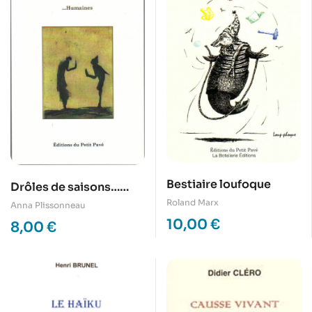
Bestiaire loufoque
Drôles de saisons…
Humaines
Roland Marx
Anna Plissonneau
10,00
€
8,00
€