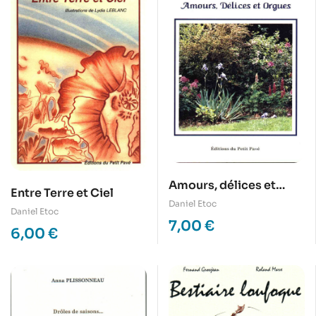
Amours, délices et
Entre Terre et Ciel
orgues
Daniel Etoc
Daniel Etoc
7,00
€
6,00
€