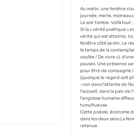
Au matin, une fenêtre s’ou
journée, merle, moineaux,
Le soir tombe. Voilà tout ; 
Si la « vérité poétique » e
vérité qui est atteinte, ic
fenêtre côté jardin. Le rée
le temps de la contemplat
coulée / De vivre »), d’un
pauses. Une présence san
pour être de compagnie /
(quoique le regard soit pl
: non dans l’attente de l’
l’accueil, dans la paix de 
l’angoisse humaine affleu
tumultueuse.
Cette poésie, économe de 
dans les deux sens La fen
retenue.