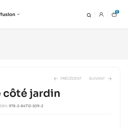
0
ffusion
PRÉCÉDENT
SUIVANT
 côté jardin
16,00
€
ISBN:
978-2-84712-509-2
12,00
€