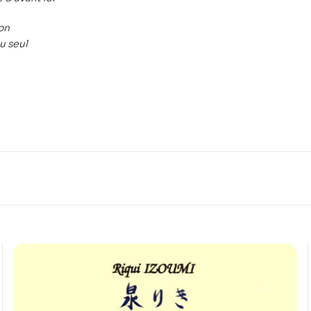
lon
u seul