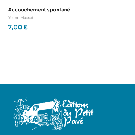
Accouchement spontané
Yoann Musset
7,00
€