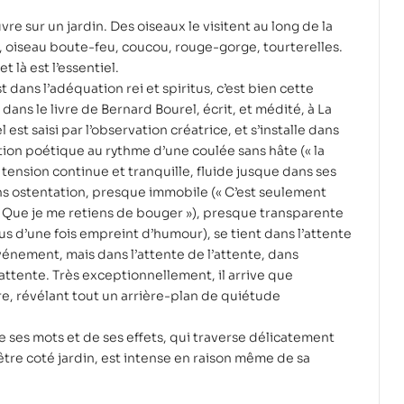
vre sur un jardin. Des oiseaux le visitent au long de la
 oiseau boute-feu, coucou, rouge-gorge, tourterelles.
et là est l’essentiel.
st dans l’adéquation rei et spiritus, c’est bien cette
i, dans le livre de Bernard Bourel, écrit, et médité, à La
l est saisi par l’observation créatrice, et s’installe dans
ion poétique au rythme d’une coulée sans hâte (« la
e tension continue et tranquille, fluide jusque dans ses
s ostentation, presque immobile (« C’est seulement
 Que je me retiens de bouger »), presque transparente
us d’une fois empreint d’humour), se tient dans l’attente
événement, mais dans l’attente de l’attente, dans
l’attente. Très exceptionnellement, il arrive que
re, révélant tout un arrière-plan de quiétude
ses mots et de ses effets, qui traverse délicatement
être coté jardin, est intense en raison même de sa