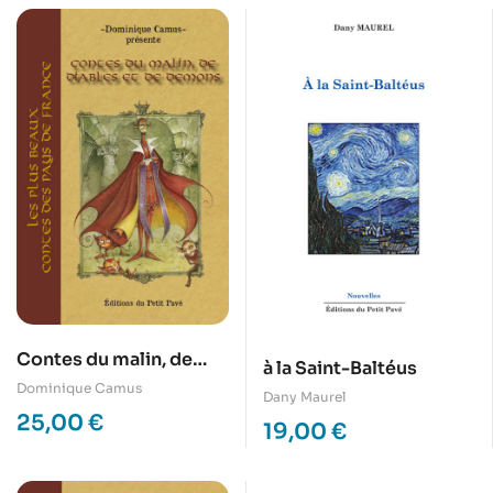
Contes du malin, de
à la Saint-Baltéus
diables et de démons
Dominique Camus
Dany Maurel
25,00
€
19,00
€