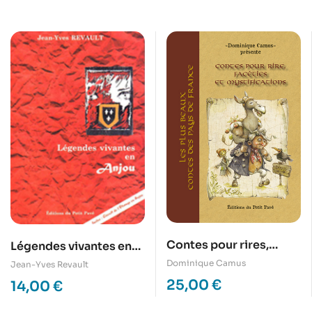
Contes pour rires,
Légendes vivantes en
facéties et
Anjou
Dominique Camus
Jean-Yves Revault
mystifications
25,00
€
14,00
€