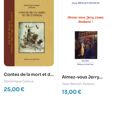
Contes de la mort et de
Aimez-vous Jerry
l’ankou
Dominique Camus
Lewis, Madame?
Jean Benaut-Dubuis
25,00
€
13,00
€