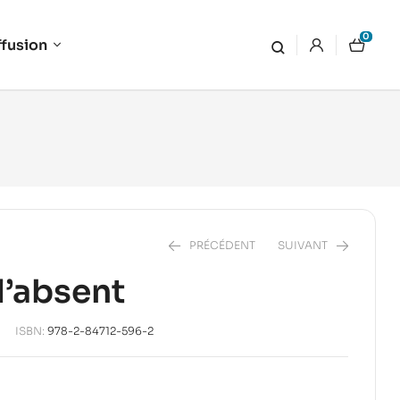
0
ffusion
PRÉCÉDENT
SUIVANT
l’absent
19,00
€
ISBN:
978-2-84712-596-2
20,00
€