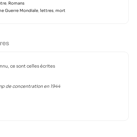
utre
,
Romans
e Guerre Mondiale
,
lettres
,
mort
res
nnu, ce sont celles écrites
amp de concentration en 1944