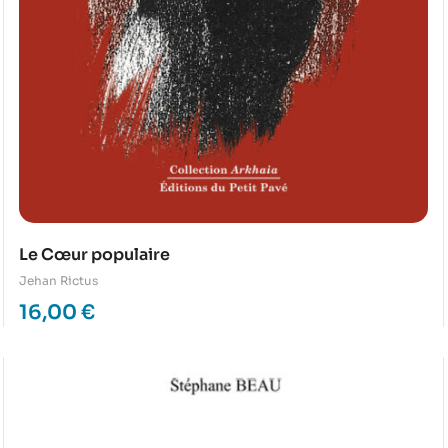
Le Cœur populaire
Jehan Rictus
16,00
€