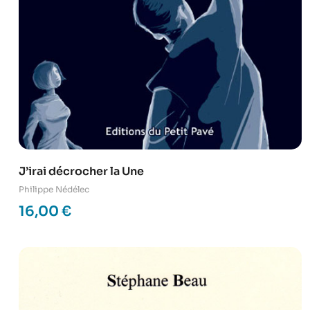
J’irai décrocher la Une
Philippe Nédélec
16,00
€