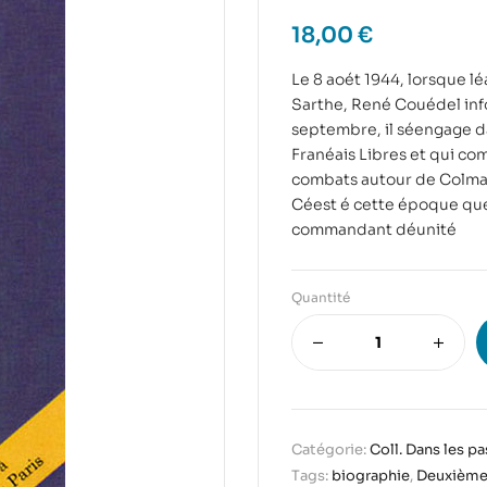
18,00
€
Le 8 aoét 1944, lorsque l
Sarthe, René Couédel inf
septembre, il séengage da
Franéais Libres et qui com
combats autour de Colmar
Céest é cette époque que
commandant déunité
Quantité
Catégorie:
Coll. Dans les p
Tags:
biographie
,
Deuxième