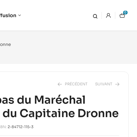
0
ffusion
Dronne
PRÉCÉDENT
SUIVANT
pas du Maréchal
t du Capitaine Dronne
18,00
€
14,00
€
SBN:
2-84712-115-3