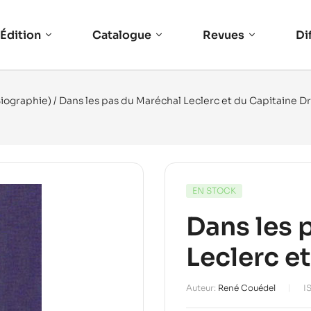
Édition
Catalogue
Revues
Di
Biographie)
/ Dans les pas du Maréchal Leclerc et du Capitaine 
EN STOCK
Dans les 
Leclerc e
Auteur:
René Couédel
I