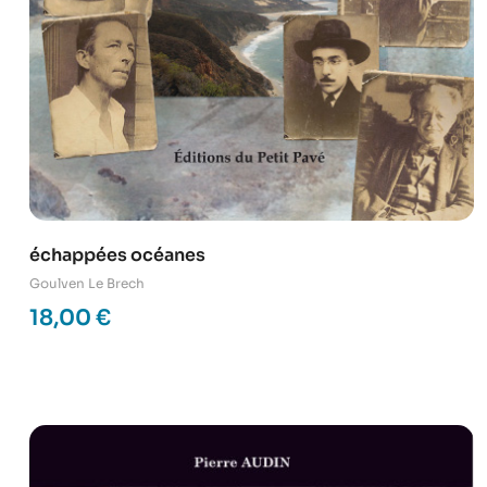
échappées océanes
Goulven Le Brech
18,00
€