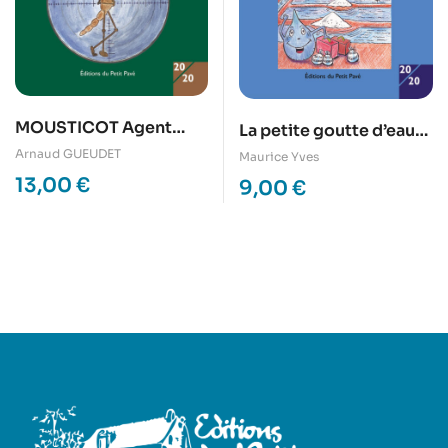
MOUSTICOT Agent
La petite goutte d’eau
secret M005
de mer qui voulait voir
Arnaud GUEUDET
Maurice Yves
le pays blanc de sa
13,00
€
9,00
€
grand-mère