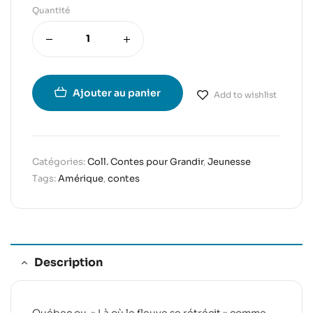
Quantité
Ajouter au panier
Add to wishlist
Catégories:
Coll. Contes pour Grandir
,
Jeunesse
Tags:
Amérique
,
contes
Description
Québec ou » Là où le fleuve se rétrécit » comme