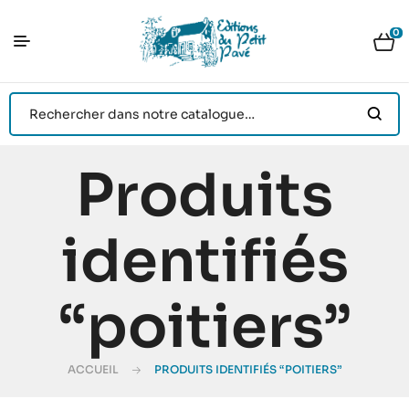
0
Produits
identifiés
“poitiers”
ACCUEIL
PRODUITS IDENTIFIÉS “POITIERS”