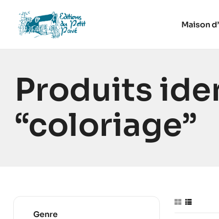
Maison d’
Produits ide
“coloriage”
Genre