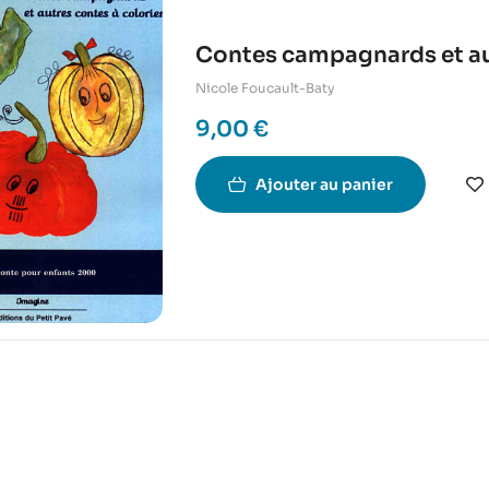
Contes campagnards et aut
Nicole Foucault-Baty
9,00
€
Ajouter au panier